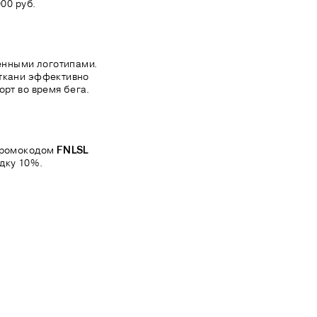
00 руб.
нными логотипами.
 ткани эффективно
орт во время бега.
 промокодом
FNLSL
дку 10%.