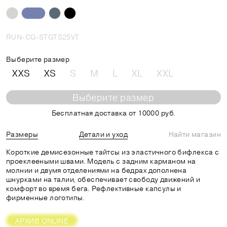
RUN-CG-STGTS25VT
Выберите размер
XXS
XS
S
M
L
XL
XXL
Выберите размер
Бесплатная доставка от 10000 руб.
Размеры
Детали и уход
Найти магазин
Короткие демисезонные тайтсы из эластичного бифлекса с
проеклееными швами. Модель с задним карманом на
молнии и двумя отделениями на бедрах дополнена
шнурками на талии, обеспечивает свободу движений и
комфорт во время бега. Рефлективные капсулы и
фирменные логотипы.
АРХИВ ONLINE