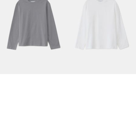
Свободный лонгслив серый
Плотный оверсайз лонгслив белый
3990 руб.
4990 руб.