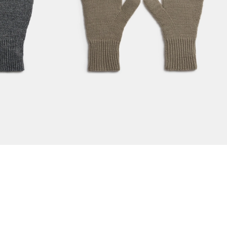
ерые
Вязаные перчатки серо-коричневые
2990
1190 руб.