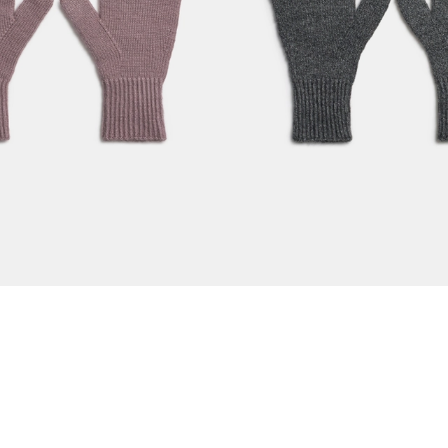
рчатки тёмно-лиловые
Вязаные перчатки тёмно-с
руб.
2990
1190 руб.