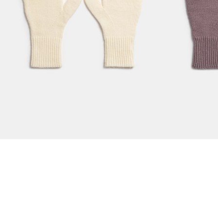
Вязаные перчатки молочные
Вязаные пе
2990
1190 руб.
2990
1190 