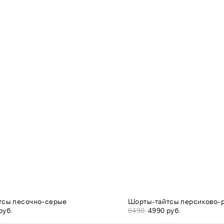
тсы песочно-серые
Шорты-тайтсы персиково-
руб.
6490
4990 руб.