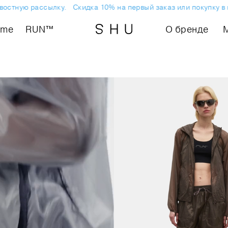
остную рассылку.
Скидка 10% на первый заказ или покупку в м
ome
RUN™
О бренде