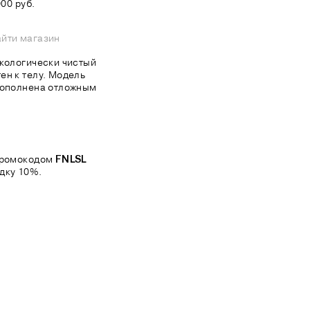
00 руб.
йти магазин
экологически чистый
ен к телу. Модель
 дополнена отложным
 промокодом
FNLSL
дку 10%.