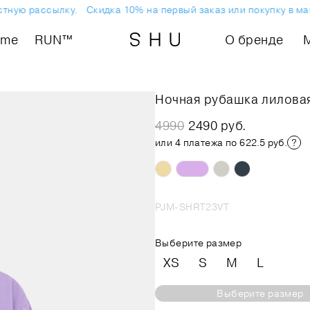
ную рассылку.
Скидка 10% на первый заказ или покупку в мага
ome
RUN™
О бренде
Ночная рубашка лилова
4990
2490 руб.
или 4 платежа по 622.5 руб.
PJM-SHRT23VT
Выберите размер
XS
S
M
L
Выберите размер