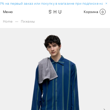
% на первый заказ или покупку в магазине при подписке на но
Меню
Корзина
0
Home
—
Пижамы