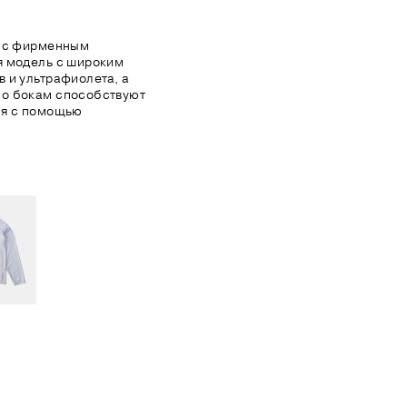
а с фирменным
я модель с широким
 и ультрафиолета, а
по бокам способствуют
ся с помощью