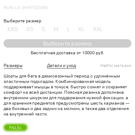
RUN-LS-SHRTS25BN
Выберите размер
XXS
XS
S
M
L
XL
XXL
Выберите размер
Бесплатная доставка от 10000 руб.
Размеры
Детали и уход
Найти магазин
Шорты для бега в демисезонный период с удлинённым
эластичным подкладом. Комбинированная модель
поддерживает мышцы в тонусе, быстро сохнет и сохраняет
комфорт на всей дистанции. Поясная резинка дополнена
внутренним шнурком для поддержания нужной фиксации, а
для хранения предметов предусмотрены шесть карманов —
два боковых и два задних на молнии, а также два отделения
на внутренней части.
FNLSL