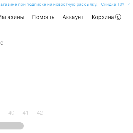
агазине при подписке на новостную рассылку.
Скидка 10% на п
Магазины
Помощь
Аккаунт
Корзина
0
ые
40
41
42