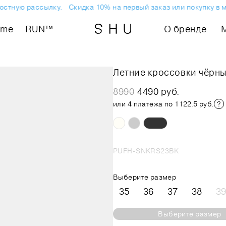
стную рассылку.
Скидка 10% на первый заказ или покупку в м
ome
RUN™
О бренде
Летние кроссовки чёрн
8990
4490 руб.
или 4 платежа по 1122.5 руб.
PUFH-SNKRS23BK
Выберите размер
35
36
37
38
39
Выберите размер