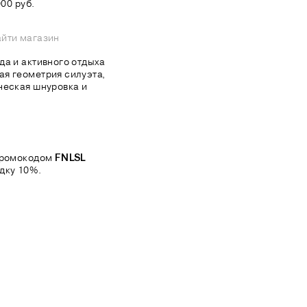
00 руб.
йти магазин
да и активного отдыха
я геометрия силуэта,
ческая шнуровка и
 промокодом
FNLSL
дку 10%.