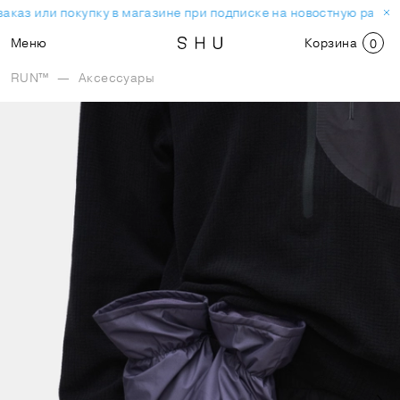
аказ или покупку в магазине при подписке на новостную рассы
Меню
Корзина
0
RUN™
—
Аксессуары