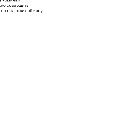
ь номинал
жно совершить
 не подлежит обмену