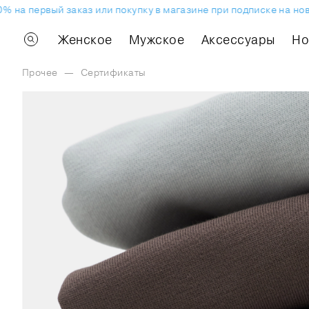
% на первый заказ или покупку в магазине при подписке на нов
Женское
Мужское
Аксессуары
H
Прочее
—
Сертификаты