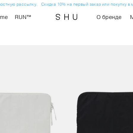
стную рассылку.
Скидка 10% на первый заказ или покупку в ма
ome
RUN™
О бренде