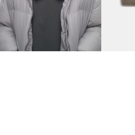
Вязаная шапка тёмно-серая
Вязаная ша
3490
1390 руб.
3490
1390 