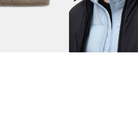
пка серо-коричневая
Лёгкая шапка чёрная
руб.
2990
1490 руб.