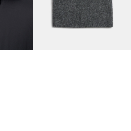
Вязаная балаклава тёмно-серая
3490
1390 руб.