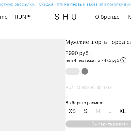
стную рассылку.
Скидка 10% на первый заказ или покупку в ма
ome
RUN™
О бренде
Мужские шорты город с
2990 руб.
или 4 платежа по 747.5 руб.
RUN-M-RSHRTS24LGY
Выберите размер
XS
S
M
L
XL
Выберите размер