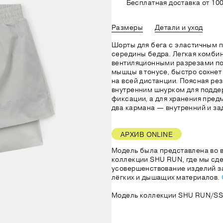
Бесплатная доставка от 100
Размеры
Детали и уход
Шорты для бега с эластичным 
середины бедра. Легкая комби
вентиляционными разрезами по
мышцы в тонусе, быстро сохнет
на всей дистанции. Поясная ре
внутренним шнурком для подде
фиксации, а для хранения пре
два кармана — внутренний и за
АРХИВ ONLINE
Модель была представлена во 
коллекции SHU RUN, где мы сде
усовершенствование изделий за
лёгких и дышащих материалов.
Модель коллекции SHU RUN/SS