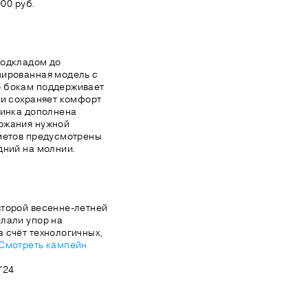
00 руб.
подкладом до
нированная модель с
 бокам поддерживает
 и сохраняет комфорт
зинка дополнена
ржания нужной
дметов предусмотрены
дний на молнии.
второй весенне-летней
лали упор на
 счёт технологичных,
Смотреть кампейн
'24