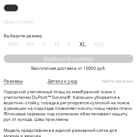
WRM-CT25BK
Выберите размер
XXS
XS
S
M
L
XL
XXL
Выберите размер
Бесплатная доставка от 10000 руб.
Размеры
Детали и уход
Найти магазин
Городской утеплённый плащ из мембранной ткани с
утеплителем DuPont™ Sorona®. Капюшон убирается в
воротник-стойку, посадка регулируется кулиской на поясе,
а ремешок на подкладе позволяет носить плащ через плечо.
Флисовые карманы под клапанами обеспечивают защиту
рук от холода. Швы проклеены.
Модель представлена в единой размерной сетке для
мужчин и женщин.