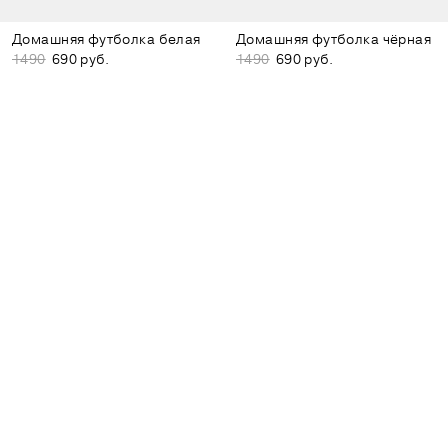
Домашняя футболка белая
Домашняя футболка чёрная
1490
690 руб.
1490
690 руб.
8 800 600-39-06
order@shuclothes.ru
СОЦИАЛЬНЫЕ СЕТИ
О БРЕНДЕ
МАГАЗИНЫ
ВАКАНСИИ
ПОМОЩЬ
АККАУНТ
Скидка 10% за подписку на e-mail рассылку