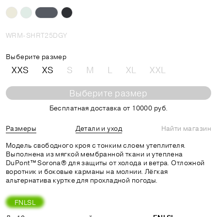
WRM-SHRT25DGY
Выберите размер
XXS
XS
S
M
L
XL
XXL
Выберите размер
Бесплатная доставка от 10000 руб.
Размеры
Детали и уход
Найти магазин
Модель свободного кроя с тонким слоем утеплителя.
Выполнена из мягкой мембранной ткани и утеплена
DuPont™ Sorona® для защиты от холода и ветра. Отложной
воротник и боковые карманы на молнии. Лёгкая
альтернатива куртке для прохладной погоды.
FNLSL